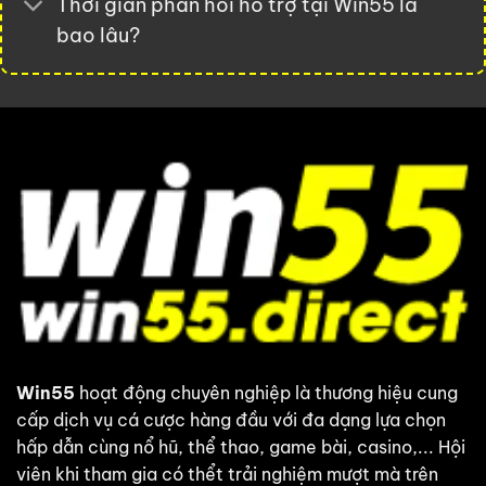
Thời gian phản hồi hỗ trợ tại Win55 là
bao lâu?
10
Th9
Mẹo Chơi Lô Xiên Miền Bắc Hiệu Quả Nhất Cho Người Mới
Mẹo chơi lô xiên miền Bắc là chủ đề được nhiều người quan
tâm trong [...]
Win55
hoạt động chuyên nghiệp là thương hiệu cung
cấp dịch vụ cá cược hàng đầu với đa dạng lựa chọn
hấp dẫn cùng nổ hũ, thể thao, game bài, casino,... Hội
viên khi tham gia có thểt trải nghiệm mượt mà trên