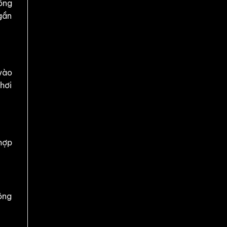
ông
gần
vào
hơi
hợp
công