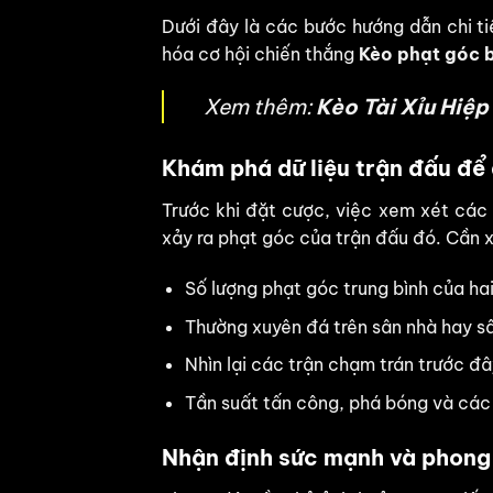
Dưới đây là các bước hướng dẫn chi ti
hóa cơ hội chiến thắng
Kèo phạt góc 
Xem thêm:
Kèo Tài Xỉu Hiệp
Khám phá dữ liệu trận đấu để
Trước khi đặt cược, việc xem xét các 
xảy ra phạt góc của trận đấu đó. Cần x
Số lượng phạt góc trung bình của hai
Thường xuyên đá trên sân nhà hay sâ
Nhìn lại các trận chạm trán trước đâ
Tần suất tấn công, phá bóng và các 
Nhận định sức mạnh và phong