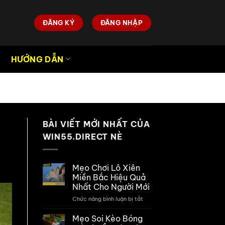
ĐĂNG KÝ
ĐĂNG NHẬP
HƯỚNG DẪN
BÀI VIẾT MỚI NHẤT CỦA
WIN55.DIRECT NÈ
Mẹo Chơi Lô Xiên
Miền Bắc Hiệu Quả
Nhất Cho Người Mới
Chức năng bình luận bị tắt
ở
Mẹo
Chơi
Mẹo Soi Kèo Bóng
Lô