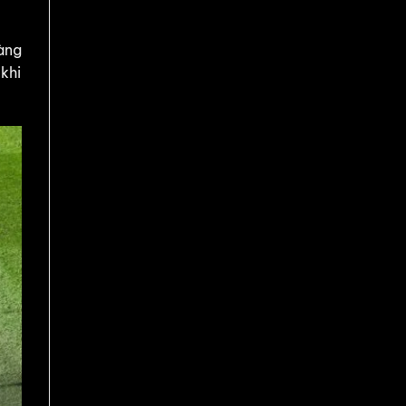
àng
khi