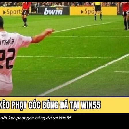
 đặt kèo phạt góc bóng đá tại Win55