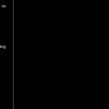
 ưu
ăng