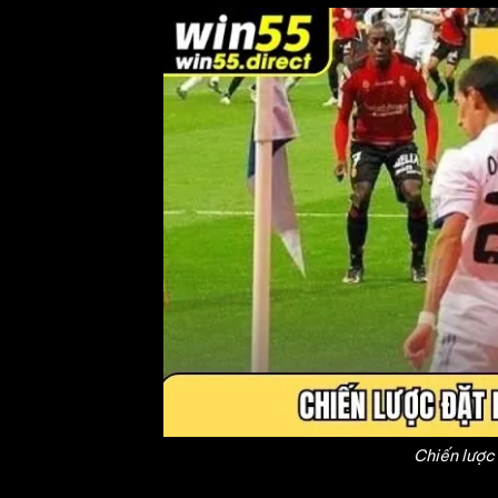
Chiến lược