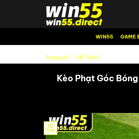
Bỏ
qua
nội
dung
WIN55
GAME 
Trang chủ
»
THỂ THAO
»
Kèo Phạt Góc 
Kèo Phạt Góc Bóng 
10
Th9