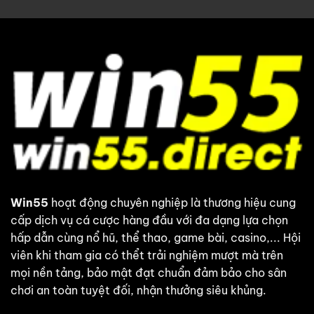
Win55
hoạt động chuyên nghiệp là thương hiệu cung
cấp dịch vụ cá cược hàng đầu với đa dạng lựa chọn
hấp dẫn cùng nổ hũ, thể thao, game bài, casino,... Hội
viên khi tham gia có thểt trải nghiệm mượt mà trên
mọi nền tảng, bảo mật đạt chuẩn đảm bảo cho sân
chơi an toàn tuyệt đối, nhận thưởng siêu khủng.