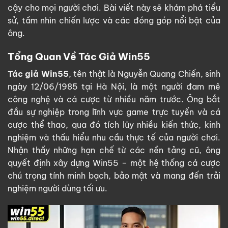
cậy cho mọi người chơi. Bài viết này sẽ khám phá tiểu
sử, tầm nhìn chiến lược và các đóng góp nổi bật của
ông.
Tổng Quan Về Tác Giả Win55
Tác giả Win55
, tên thật là Nguyễn Quang Chiến, sinh
ngày 12/06/1985 tại Hà Nội, là một người đam mê
công nghệ và cá cược từ nhiều năm trước. Ông bắt
đầu sự nghiệp trong lĩnh vực game trực tuyến và cá
cược thể thao, qua đó tích lũy nhiều kiến thức, kinh
nghiệm và thấu hiểu nhu cầu thực tế của người chơi.
Nhận thấy những hạn chế từ các nền tảng cũ, ông
quyết định xây dựng Win55 – một hệ thống cá cược
chú trọng tính minh bạch, bảo mật và mang đến trải
nghiệm người dùng tối ưu.