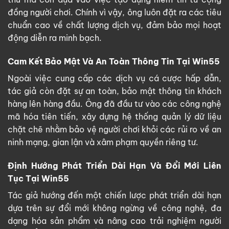
đồng người chơi. Chính vì vậy, ông luôn đặt ra các tiêu
chuẩn cao về chất lượng dịch vụ, đảm bảo mọi hoạt
động diễn ra minh bạch.
Cam Kết Bảo Mật Và An Toàn Thông Tin Tại Win55
Ngoài việc cung cấp các dịch vụ cá cược hấp dẫn,
tác giả còn đặt sự an toàn, bảo mật thông tin khách
hàng lên hàng đầu. Ông đã đầu tư vào các công nghệ
mã hóa tiên tiến, xây dựng hệ thống quản lý dữ liệu
chặt chẽ nhằm bảo vệ người chơi khỏi các rủi ro về an
ninh mạng, gian lận và xâm phạm quyền riêng tư.
Định Hướng Phát Triển Dài Hạn Và Đổi Mới Liên
Tục Tại Win55
Tác giả hướng đến một chiến lược phát triển dài hạn
dựa trên sự đổi mới không ngừng về công nghệ, đa
dạng hóa sản phẩm và nâng cao trải nghiệm người