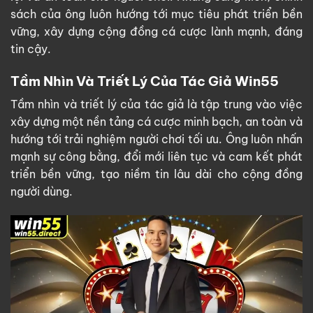
sách của ông luôn hướng tới mục tiêu phát triển bền
vững, xây dựng cộng đồng cá cược lành mạnh, đáng
tin cậy.
Tầm Nhìn Và Triết Lý Của Tác Giả Win55
Tầm nhìn và triết lý của tác giả là tập trung vào việc
xây dựng một nền tảng cá cược minh bạch, an toàn và
hướng tới trải nghiệm người chơi tối ưu. Ông luôn nhấn
mạnh sự công bằng, đổi mới liên tục và cam kết phát
triển bền vững, tạo niềm tin lâu dài cho cộng đồng
người dùng.